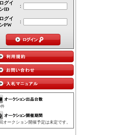
ログイ
：
ンID
ログイ
：
ンPW
件
回オークション開催予定は未定です。